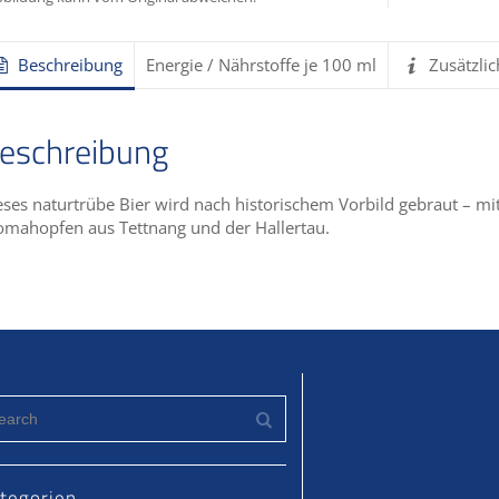
Beschreibung
Energie / Nährstoffe je 100 ml
Zusätzli
eschreibung
eses naturtrübe Bier wird nach historischem Vorbild gebraut – m
omahopfen aus Tettnang und der Hallertau.
tegorien