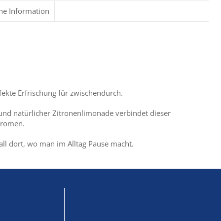
che Information
fekte Erfrischung für zwischendurch.
nd natürlicher Zitronenlimonade verbindet dieser
raromen.
rall dort, wo man im Alltag Pause macht.