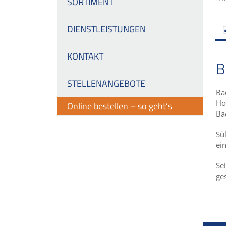
SORTIMENT
DIENSTLEISTUNGEN
KONTAKT
B
STELLENANGEBOTE
Ba
Ho
Online bestellen – so geht’s
Ba
Sü
ei
Se
ge