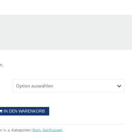
m.
Option auswählen
IN DEN WARENKORB
r:
n. a.
Kategorien:
Rum
,
Spirituosen